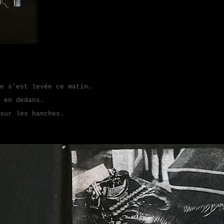
s’est levée ce matin.
 en dedans.
sur les hanches.