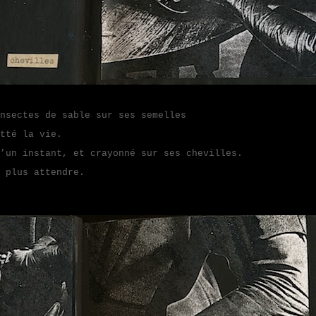
ctes de sable sur ses semelles
tté la vie.
’un instant, et crayonné sur ses chevilles.
 plus attendre.